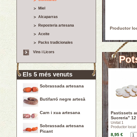
Miel
Alcaparras
Reposteria artesana
Productor lo
Aceite
Packs tradicionales
Vins i Licors
Pot
Els 5 més venuts
Sobrassada artesana
Butifarró negre artesà
Carn i xua artesana
Pastissets a
Sucreria" 12
Unitat 1
Sobrassada artesana
Productor local
Picant
8,95 €