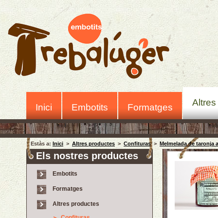
Altres
Inici
Embotits
Formatges
Estàs a:
Inici
>
Altres productes
>
Confituras
>
Melmelada de taronja 
Els nostres productes
Embotits
Formatges
Altres productes
Confituras