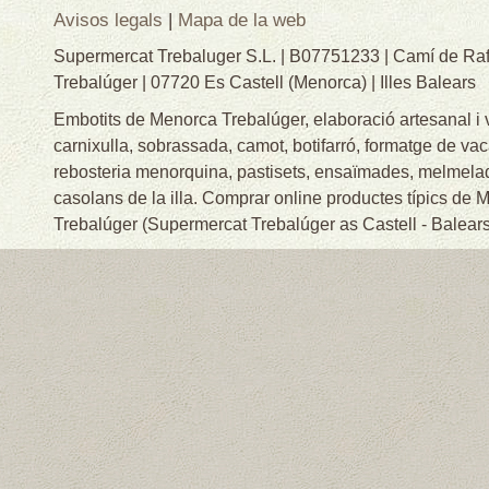
Avisos legals
|
Mapa de la web
Supermercat Trebaluger S.L. | B07751233 | Camí de Raf
Trebalúger | 07720 Es Castell (Menorca) | Illes Balears
Embotits de Menorca Trebalúger, elaboració artesanal i
carnixulla, sobrassada, camot, botifarró, formatge de va
rebosteria menorquina, pastisets, ensaïmades, melmelade
casolans de la illa. Comprar online productes típics de
Trebalúger (Supermercat Trebalúger as Castell - Balears