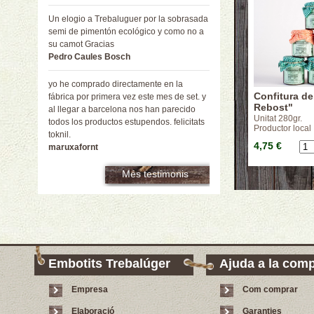
Un elogio a Trebaluguer por la sobrasada
semi de pimentón ecológico y como no a
su camot Gracias
Pedro Caules Bosch
yo he comprado directamente en la
Confitura de
fábrica por primera vez este mes de set. y
Rebost"
al llegar a barcelona nos han parecido
Unitat 280gr.
todos los productos estupendos. felicitats
Productor local
toknil.
4,75 €
maruxafornt
Més testimonis
Embotits Trebalúger
Ajuda a la com
Empresa
Com comprar
Elaboració
Garanties