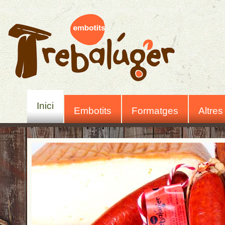
Inici
Embotits
Formatges
Altres