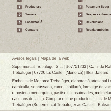
Productors
Pagament Segur
Serveis
Despeses d'envi
Localització
Devolucions
Contacte
Regala embotits
Avisos legals
|
Mapa de la web
Supermercat Trebaluger S.L. | B07751233 | Camí de Raf
Trebalúger | 07720 Es Castell (Menorca) | Illes Balears
Embotits de Menorca Trebalúger, elaboració artesanal i
carnixulla, sobrassada, camot, botifarró, formatge de va
rebosteria menorquina, pastisets, ensaïmades, melmelade
casolans de la illa. Comprar online productes típics de
Trebalúger (Supermercat Trebalúger as Castell - Balears