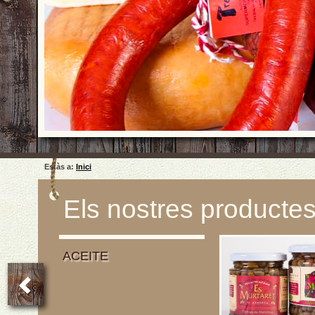
Estàs a:
Inici
Els nostres producte
ACEITE