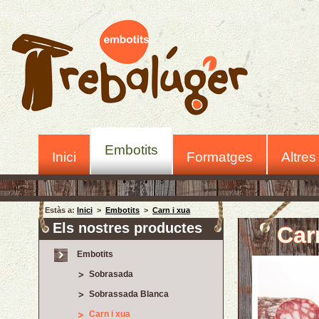
Embotits
Inici
Formatges
Altres
Estàs a:
Inici
>
Embotits
>
Carn i xua
Els nostres productes
Car
Embotits
Sobrasada
Sobrassada Blanca
Carn i xua