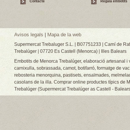
Contacte
Regala embotits
Avisos legals
|
Mapa de la web
Supermercat Trebaluger S.L. | B07751233 | Camí de Raf
Trebalúger | 07720 Es Castell (Menorca) | Illes Balears
Embotits de Menorca Trebalúger, elaboració artesanal i
carnixulla, sobrassada, camot, botifarró, formatge de va
rebosteria menorquina, pastisets, ensaïmades, melmelade
casolans de la illa. Comprar online productes típics de
Trebalúger (Supermercat Trebalúger as Castell - Balears