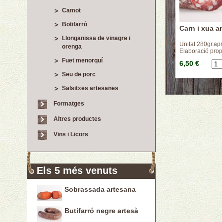
Camot
Botifarró
Carn i xua a
Llonganissa de vinagre i
Unitat 280gr.ap
orenga
Elaboració prop
Fuet menorquí
6,50 €
Seu de porc
Salsitxes artesanes
Formatges
Altres productes
Vins i Licors
Els 5 més venuts
Sobrassada artesana
Butifarró negre artesà