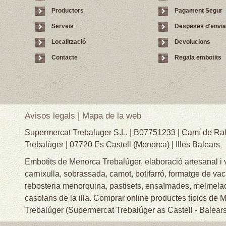
Productors
Pagament Segur
Serveis
Despeses d'envi
Localització
Devolucions
Contacte
Regala embotits
Avisos legals
|
Mapa de la web
Supermercat Trebaluger S.L. | B07751233 | Camí de Raf
Trebalúger | 07720 Es Castell (Menorca) | Illes Balears
Embotits de Menorca Trebalúger, elaboració artesanal i
carnixulla, sobrassada, camot, botifarró, formatge de va
rebosteria menorquina, pastisets, ensaïmades, melmelade
casolans de la illa. Comprar online productes típics de
Trebalúger (Supermercat Trebalúger as Castell - Balears