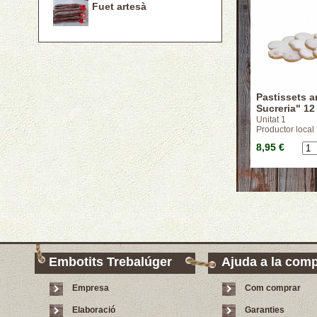
Fuet artesà
Pastissets a
Sucreria" 12
Unitat 1
Productor local
8,95 €
Embotits Trebalúger
Ajuda a la com
Empresa
Com comprar
Elaboració
Garanties