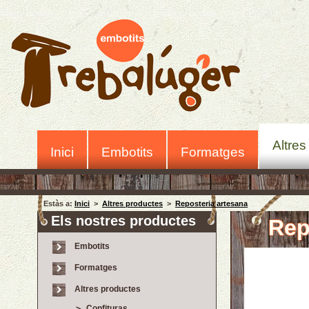
Altres
Inici
Embotits
Formatges
Estàs a:
Inici
>
Altres productes
>
Reposteria artesana
Els nostres productes
Rep
Embotits
Formatges
Altres productes
Confituras