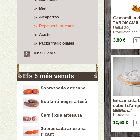
Miel
Alcaparras
Camamil.la 
"AROMAMIL
Reposteria artesana
Unitat 30gr.
Productor local
Aceite
3,80 €
Packs tradicionales
Vins i Licors
Els 5 més venuts
Sobrassada artesana
Ensaimada f
Butifarró negre artesà
cabell d'ang
Sucreria"
Unitat 1
Carn i xua artesana
Productor local
13,50 €
Sobrassada artesana
Picant