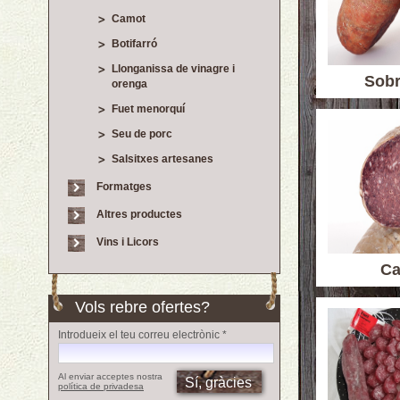
Camot
Botifarró
Llonganissa de vinagre i
Sob
orenga
Fuet menorquí
Seu de porc
Salsitxes artesanes
Formatges
Altres productes
Vins i Licors
C
Vols rebre ofertes?
Introdueix el teu correu electrònic *
Al enviar acceptes nostra
política de privadesa