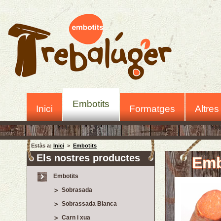
Embotits
Inici
Formatges
Altres
Estàs a:
Inici
>
Embotits
Els nostres productes
Emb
Embotits
Sobrasada
Sobrassada Blanca
Carn i xua