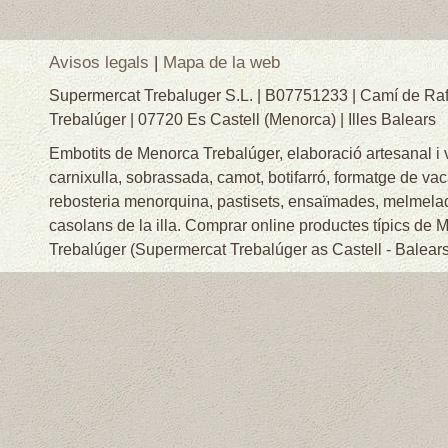
Avisos legals
|
Mapa de la web
Supermercat Trebaluger S.L. | B07751233 | Camí de Raf
Trebalúger | 07720 Es Castell (Menorca) | Illes Balears
Embotits de Menorca Trebalúger, elaboració artesanal i
carnixulla, sobrassada, camot, botifarró, formatge de va
rebosteria menorquina, pastisets, ensaïmades, melmelade
casolans de la illa. Comprar online productes típics de
Trebalúger (Supermercat Trebalúger as Castell - Balears