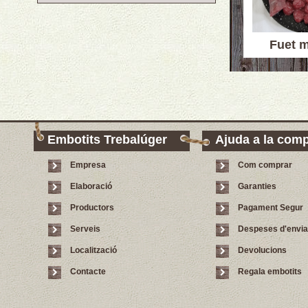
Fuet 
Embotits Trebalúger
Ajuda a la com
Empresa
Com comprar
Elaboració
Garanties
Productors
Pagament Segur
Serveis
Despeses d'envi
Localització
Devolucions
Contacte
Regala embotits