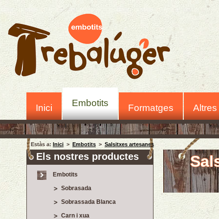
Embotits
Inici
Formatges
Altres
Estàs a:
Inici
>
Embotits
>
Salsitxes artesanes
Els nostres productes
Sal
Embotits
Sobrasada
Sobrassada Blanca
Carn i xua