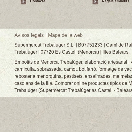
Contacte
Regala embotits
Avisos legals
|
Mapa de la web
Supermercat Trebaluger S.L. | B07751233 | Camí de Raf
Trebalúger | 07720 Es Castell (Menorca) | Illes Balears
Embotits de Menorca Trebalúger, elaboració artesanal i
carnixulla, sobrassada, camot, botifarró, formatge de va
rebosteria menorquina, pastisets, ensaïmades, melmelade
casolans de la illa. Comprar online productes típics de
Trebalúger (Supermercat Trebalúger as Castell - Balears