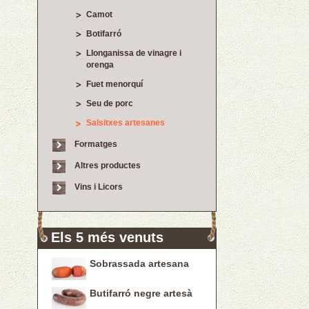
Camot
Botifarró
Llonganissa de vinagre i
orenga
Fuet menorquí
Seu de porc
Salsitxes artesanes
Formatges
Altres productes
Vins i Licors
Els 5 més venuts
Sobrassada artesana
Butifarró negre artesà