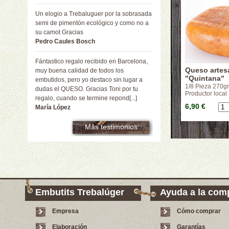
Un elogio a Trebaluguer por la sobrasada
semi de pimentón ecológico y como no a
su camot Gracias
Pedro Caules Bosch
Fántastico regalo recibido en Barcelona,
Queso artes
muy buena calidad de todos los
"Quintana"
embutidos, pero yo destaco sin lugar a
1/8 Pieza 270gr
dudas el QUESO. Gracias Toni por tu
Productor local
regalo, cuando se termine repond[...]
6,90 €
María López
Más testimonios
Embutits Trebalúger
Ayuda a la com
Empresa
Cómo comprar
Elaboración
Garantías