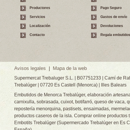
Productores
Pago Seguro
Servicios
Gastos de envío
Localización
Devoluciones
Contacto
Regala embutido
Avisos legales
|
Mapa de la web
Supermercat Trebaluger S.L. | B07751233 | Camí de Raf
Trebalúger | 07720 Es Castell (Menorca) | Illes Balears
Embutidos de Menorca Trebalúger, elaboración artesanal
carnixulla, sobrasada, cuixot, botifarró, queso de vaca, 
repostería menorquina, pastisets, ensaimadas, mermelad
productos caseros de la isla. Comprar online productos 
Embotits Trebalúger (Supermercado Trebalúger en Es Cas
España)