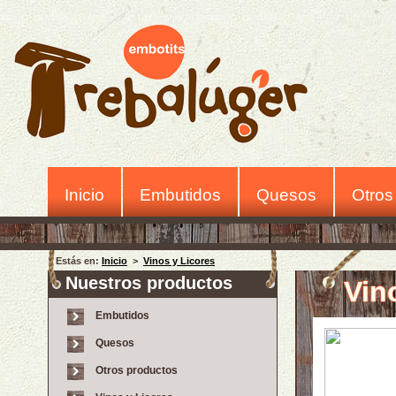
Inicio
Embutidos
Quesos
Otros
Estás en:
Inicio
>
Vinos y Licores
Nuestros productos
Vin
Embutidos
Quesos
Otros productos