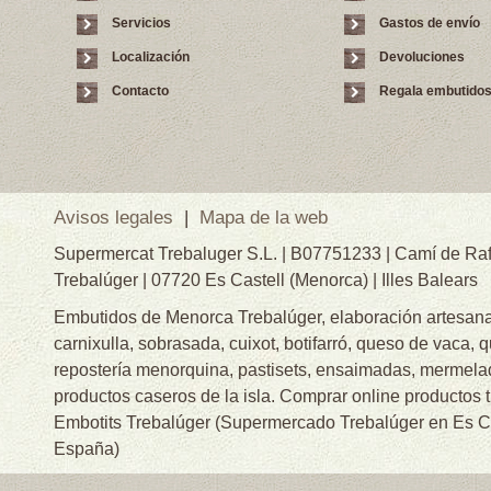
Servicios
Gastos de envío
Localización
Devoluciones
Contacto
Regala embutido
Avisos legales
|
Mapa de la web
Supermercat Trebaluger S.L. | B07751233 | Camí de Raf
Trebalúger | 07720 Es Castell (Menorca) | Illes Balears
Embutidos de Menorca Trebalúger, elaboración artesanal
carnixulla, sobrasada, cuixot, botifarró, queso de vaca, 
repostería menorquina, pastisets, ensaimadas, mermelad
productos caseros de la isla. Comprar online productos 
Embotits Trebalúger (Supermercado Trebalúger en Es Cas
España)