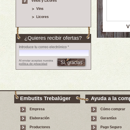
Vinos y Licores
Vins
Licores
V
¿Quieres recibir ofertas?
Introduce tu correo electrónico *
Al enviar aceptas nuestra
política de privacidad
Embutits Trebalúger
Ayuda a la com
Empresa
Cómo comprar
Elaboración
Garantías
Productores
Pago Seguro