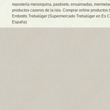
repostería menorquina, pastisets, ensaimadas, mermelad
productos caseros de la isla. Comprar online productos 
Embotits Trebalúger (Supermercado Trebalúger en Es Cas
España)