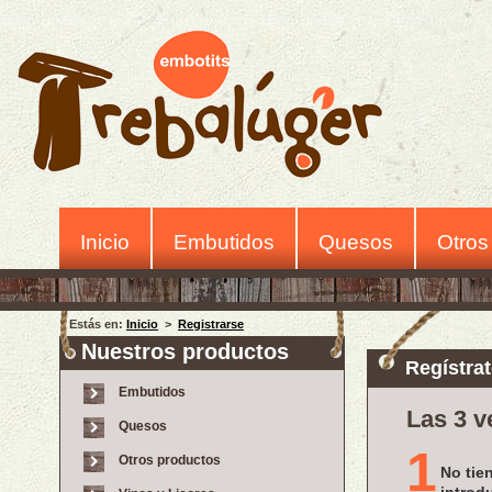
Inicio
Embutidos
Quesos
Otros
Estás en:
Inicio
>
Registrarse
Nuestros productos
Regístrat
Embutidos
Las 3 v
Quesos
1
Otros productos
No tie