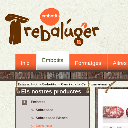
Embotits
Inici
Formatges
Altres
Estàs a:
Inici
>
Embotits
>
Carn i xua
>
Carn i xua artesana
Els nostres productes
Embotits
Sobrasada
Sobrassada Blanca
Carn i xua