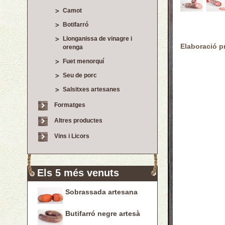
Camot
Botifarró
Llonganissa de vinagre i
Elaboració p
orenga
Fuet menorquí
Seu de porc
Salsitxes artesanes
Formatges
Altres productes
Vins i Licors
Els 5 més venuts
Sobrassada artesana
Butifarró negre artesà