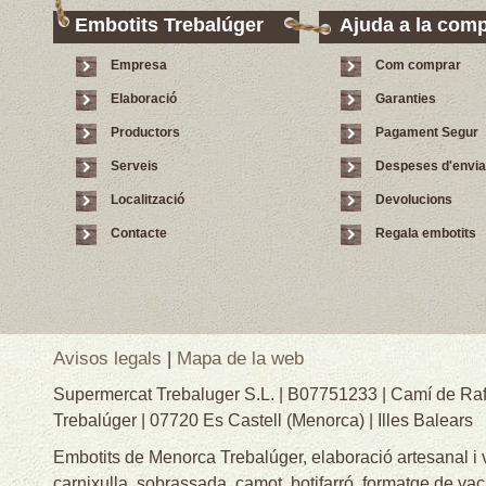
Embotits Trebalúger
Ajuda a la com
Empresa
Com comprar
Elaboració
Garanties
Productors
Pagament Segur
Serveis
Despeses d'envi
Localització
Devolucions
Contacte
Regala embotits
Avisos legals
|
Mapa de la web
Supermercat Trebaluger S.L. | B07751233 | Camí de Raf
Trebalúger | 07720 Es Castell (Menorca) | Illes Balears
Embotits de Menorca Trebalúger, elaboració artesanal i
carnixulla, sobrassada, camot, botifarró, formatge de va