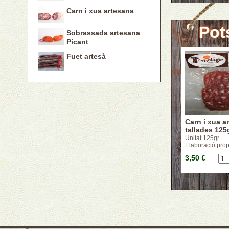
Carn i xua artesana
Pot
Sobrassada artesana
Picant
Fuet artesà
Carn i xua a
tallades 125g
Unitat 125gr
Elaboració prop
3,50 €