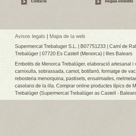
Contacte
Regala embotits
Avisos legals
|
Mapa de la web
Supermercat Trebaluger S.L. | B07751233 | Camí de Raf
Trebalúger | 07720 Es Castell (Menorca) | Illes Balears
Embotits de Menorca Trebalúger, elaboració artesanal i
carnixulla, sobrassada, camot, botifarró, formatge de va
rebosteria menorquina, pastisets, ensaïmades, melmelade
casolans de la illa. Comprar online productes típics de
Trebalúger (Supermercat Trebalúger as Castell - Balears