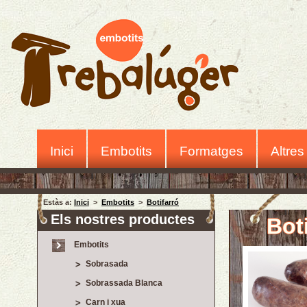
Inici
Embotits
Formatges
Altres
Estàs a:
Inici
>
Embotits
>
Botifarró
Els nostres productes
Bot
Embotits
Sobrasada
Sobrassada Blanca
Carn i xua