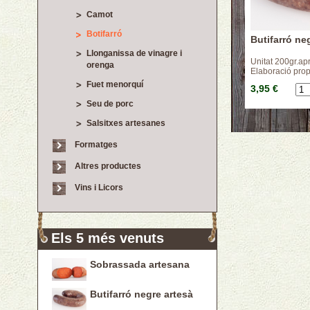
Camot
Botifarró
Butifarró ne
Llonganissa de vinagre i
Unitat 200gr.ap
orenga
Elaboració prop
Fuet menorquí
3,95 €
Seu de porc
Salsitxes artesanes
Formatges
Altres productes
Vins i Licors
Els 5 més venuts
Sobrassada artesana
Butifarró negre artesà