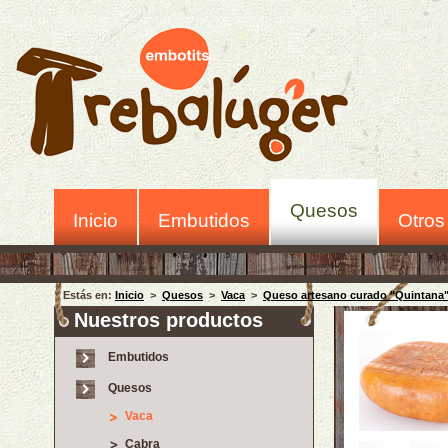
Quesos
Inicio
Embutidos
Otros
Estás en:
Inicio
>
Quesos
>
Vaca
>
Queso artesano curado "Quintana
Nuestros productos
Embutidos
Quesos
Vaca
Cabra