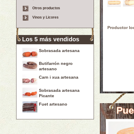
Otros productos
Vinos y Licores
Productor lo
Los 5 más vendidos
Sobrasada artesana
Butifarrón negro
artesano
Carn i xua artesana
Sobrasada artesana
Picante
Fuet artesano
Pue