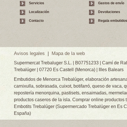
Servicios
Gastos de envío
Localización
Devoluciones
Contacto
Regala embutido
Avisos legales
|
Mapa de la web
Supermercat Trebaluger S.L. | B07751233 | Camí de Raf
Trebalúger | 07720 Es Castell (Menorca) | Illes Balears
Embutidos de Menorca Trebalúger, elaboración artesanal
carnixulla, sobrasada, cuixot, botifarró, queso de vaca, 
repostería menorquina, pastisets, ensaimadas, mermelad
productos caseros de la isla. Comprar online productos 
Embotits Trebalúger (Supermercado Trebalúger en Es Cas
España)